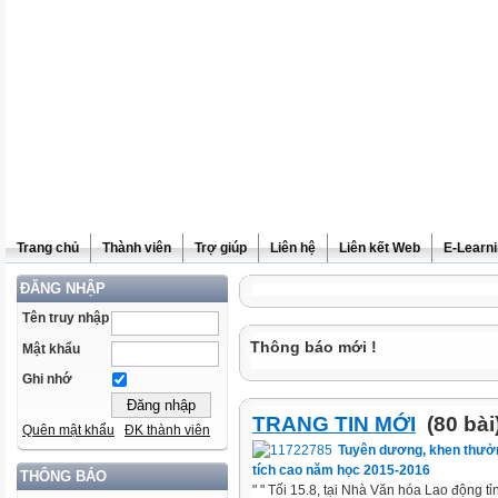
Trang chủ
Thành viên
Trợ giúp
Liên hệ
Liên kết Web
E-Learn
ĐĂNG NHẬP
Tên truy nhập
Thông báo mới !
Mật khẩu
Ghi nhớ
TRANG TIN MỚI
(80 bài
Quên mật khẩu
ĐK thành viên
Tuyên dương, khen thưởn
tích cao năm học 2015-2016
THÔNG BÁO
" " Tối 15.8, tại Nhà Văn hóa Lao động t