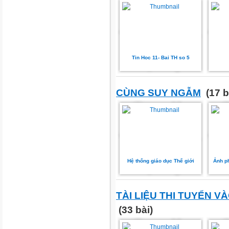
Tin Hoc 11- Bai TH so 5
CÙNG SUY NGẪM
(17 b
Hệ thống giáo dục Thế giới
Ảnh ph
TÀI LIỆU THI TUYỂN VÀ
(33 bài)