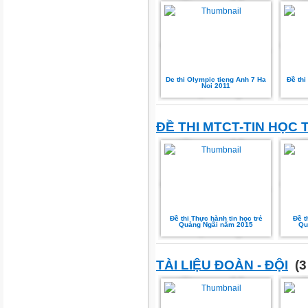
De thi Olympic tieng Anh 7 Ha
Đề thi
Noi 2011
ĐỀ THI MTCT-TIN HỌC 
Đề thi Thực hành tin học trẻ
Đề th
Quảng Ngãi năm 2015
Qu
TÀI LIỆU ĐOÀN - ĐỘI
(3