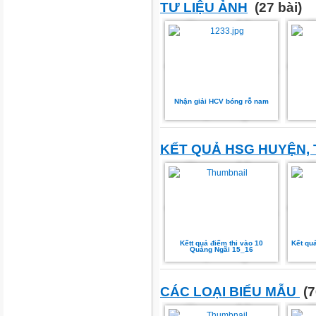
TƯ LIỆU ẢNH
(27 bài)
Nhận giải HCV bóng rỗ nam
KẾT QUẢ HSG HUYỆN, 
Kếtt quả điểm thi vào 10
Kết qu
Quảng Ngãi 15_16
CÁC LOẠI BIỂU MẪU
(7