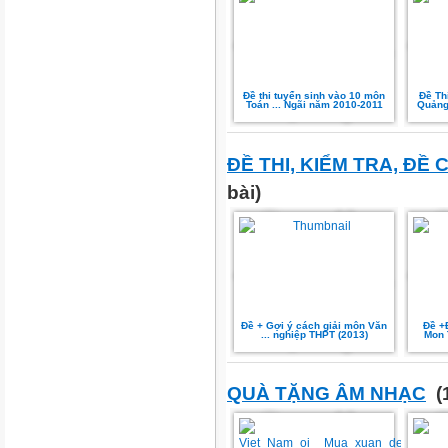
Đề thi tuyển sinh vào 10 môn
Đề Th
Toán ... Ngãi năm 2010-2011
Quảng
ĐỀ THI, KIỂM TRA, ĐỀ
bài)
Đề + Gợi ý cách giải môn Văn
Đề +Đ
... nghiệp THPT (2013)
Mon T
QUÀ TẶNG ÂM NHẠC
(