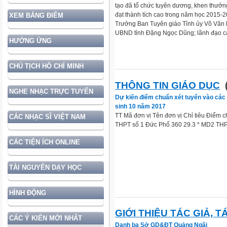
tạo đã tổ chức tuyên dương, khen thưởn
đạt thành tích cao trong năm học 2015-
XEM BẢNG ĐIỂM
Trưởng Ban Tuyên giáo Tỉnh ủy Võ Văn 
UBND tỉnh Đặng Ngọc Dũng; lãnh đạo các
HƯỞNG ỨNG
CHỦ TỊCH HỒ CHÍ MINH
THÔNG TIN GIÁO DỤC
(
NGHE NHẠC TRỰC TUYẾN
Dự kiến điểm chuẩn xét tuyển vào các 
sinh 10 năm 2017
TT Mã đơn vị Tên đơn vị Chỉ tiêu Điểm 
CÁC NHẠC SĨ VIỆT NAM
THPT số 1 Đức Phổ 360 29.3 * MD2 THPT
CÁC TIỆN ÍCH ONLINE
TÀI NGUYÊN DẠY HỌC
HÌNH ĐỘNG
GIỚI THIỆU TÁC GIẢ, 
CÁC Ý KIẾN MỚI NHẤT
Danh bạ Sở GD&ĐT Quảng Ngãi