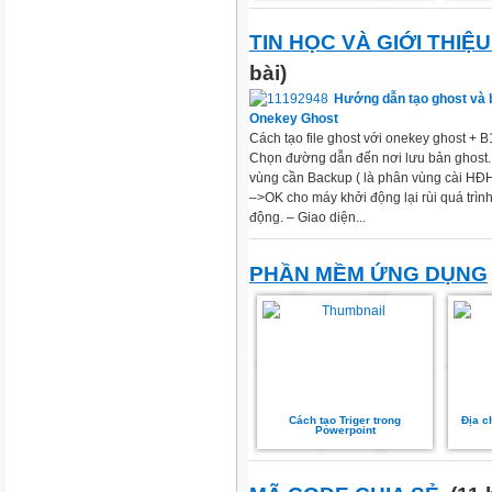
TIN HỌC VÀ GIỚI THIỆ
bài)
Hướng dẫn tạo ghost và b
Onekey Ghost
Cách tạo file ghost với onekey ghost + 
Chọn đường dẫn đến nơi lưu bản ghost.
vùng cần Backup ( là phân vùng cài HĐH
–>OK cho máy khởi động lại rùi quá trìn
động. – Giao diện...
PHẦN MỀM ỨNG DỤNG
Cách tạo Triger trong
Địa c
Powerpoint