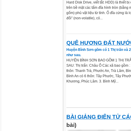
Hard Disk Drive, viết tắt: HDD) là thiết bị
trên bề mặt các tấm đĩa hình tròn (bằng 
gốm) phủ vật liệu từ tính. Ổ đĩa cứng là 
đổi” (non-volatile), có...
QUÊ HƯƠNG ĐẤT NƯỚ
Huyện Bình Sơn gồm có 1 Thị trấn và 
như sau.
HUYỆN BÌNH SƠN BAO GỒM 1 THỊ TR
SAU: Thị trấn: Châu Ổ Các xã bao gồm :
thôn: Thanh Trà, Phước An, Trà Lăm, Bì
Bình An có 6 thôn: Tây Phước, Tây Phước
Khương, Phúc Lâm. 3. Bình Mỹ...
BÀI GIẢNG ĐIỆN TỬ C
bài)