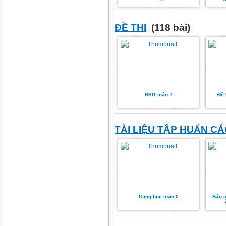
ĐỀ THI
(118 bài)
HSG toán 7
Đề 
TÀI LIỆU TẬP HUẤN C
Cung hoc toan 5
Báo c