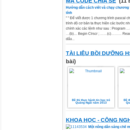
MÃ CODE CHIA SẺ
(11 
Hướng dẫn cách viết và chạy chương t
tính
" " Để viết được 1 chương trình pascal ch
trình độ cơ bản ta thực hiện các bước n
chính xác các lệnh như sau : Program …(
…(b).... Begin Clrscr ; ……(c)……… Read
dấu...
TÀI LIỆU BỒI DƯỠNG 
bài)
Đề thi thực hành tin học trẻ
Đề th
Quảng Ngãi năm 2013
Qu
KHOA HỌC - CÔNG NG
Một nông dân sáng chế m