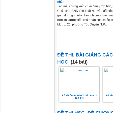
nhân
Tận mắt chứng kiến chiếc “máy trợ thở”,
Chủ tịch UBND tỉnh Thái Nguyên đã hết 
giản đơn, gọn nhẹ, tiện ích của chiếc m
hơn khi được biết, chủ nhân của chiếc
Mùi, tổ 21, phường Túc Duyên (T.P...
ĐỀ THI, BÀI GIẢNG CÁ
HỌC
(14 bài)
Bộ đề ôn thi BDTX tiểu học 2
Bộ đề
(13-14)
ĐỀ THI HSG, ĐỀ CƯƠN