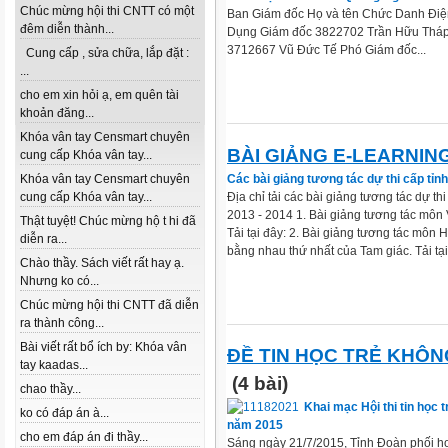
Chúc mừng hội thi CNTT có một
Ban Giám đốc Họ và tên Chức Danh Điệ
đêm diễn thành...
Dụng Giám đốc 3822702 Trần Hữu Tháp
3712667 Vũ Đức Tế Phó Giám đốc...
Cung cấp , sửa chữa, lắp đặt :
...
cho em xin hỏi ạ, em quên tài
khoản đăng...
Khóa vân tay Censmart chuyên
BÀI GIẢNG E-LEARNIN
cung cấp Khóa vân tay...
Các bài giảng tương tác dự thi cấp tỉn
Khóa vân tay Censmart chuyên
Địa chỉ tải các bài giảng tương tác dự th
cung cấp Khóa vân tay...
2013 - 2014 1. Bài giảng tương tác môn 
Thật tuyệt! Chúc mừng hộ t hi đã
Tải tại đây: 2. Bài giảng tương tác môn
diễn ra...
bằng nhau thứ nhất của Tam giác. Tải tại 
Chào thầy. Sách viết rất hay ạ.
Nhưng ko có...
Chúc mừng hội thi CNTT đã diễn
ra thành công...
Bài viết rất bổ ích by: Khóa vân
ĐỀ TIN HỌC TRẺ KHÔ
tay kaadas...
(4 bài)
chao thầy...
Khai mạc Hội thi tin học 
ko có đáp án à...
năm 2015
cho em đáp án đi thầy...
Sáng ngày 21/7/2015, Tỉnh Đoàn phối h