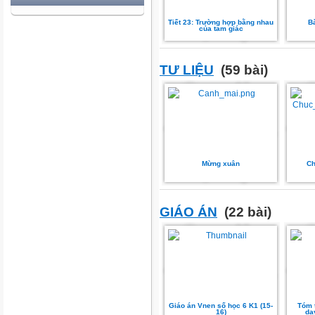
Tiết 23: Trường hợp bằng nhau
Bà
của tam giác
TƯ LIỆU
(59 bài)
Mừng xuân
Ch
GIÁO ÁN
(22 bài)
Giáo án Vnen số học 6 K1 (15-
Tóm 
16)
dạ