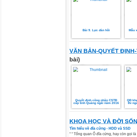
Bài 9. Lực đàn hồi
Mẫu x
VĂN BẢN-QUYẾT ĐỊNH
bài)
Quyết định công nhận CSTĐ
QĐ khe
cấp tỉnh Quảng ngãi năm 2016
thi ng
KHOA HỌC VÀ ĐỜI SỐ
Tìm hiểu về đĩa cứng - HDD và SSD
" " Tổng quan Ổ đĩa cứng, hay còn gọi là