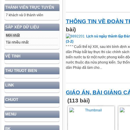
THÀNH VIÊN TRỰC TUYẾN
7 khách và 0 thành viên
THÔNG TIN VỀ ĐOÀN 
SẮP XẾP DỮ LIỆU
bài)
Mới nhất
Lịch sủ ngày thành lập Đ
(3-2)
Tải nhiều nhất
" " " " Cuối thế kỷ XIX, sau khi bình định
dân Pháp bắt tay thực thi các chính sách
VỆ TINH
biến nước ta từ một nước phong kiến độc
nước thuộc địa nửa phong kiến. Sự thống
dân Pháp đã làm cho...
THU TRUOT BIEN
LINK
GIÁO ÁN, BÀI GIẢNG 
(113 bài)
CHUOT
MENU
BK