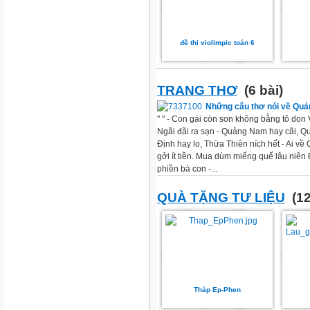
đề thi violimpic toán 6
TRANG THƠ
(6 bài)
Những câu thơ nói về Quả
" " - Con gái còn son không bằng tô do
Ngãi đãi ra sạn - Quảng Nam hay cãi, Q
Định hay lo, Thừa Thiên ních hết - Ai về
gởi ít tiền. Mua dùm miếng quế lâu niên 
phiền bà con -...
QUÀ TẶNG TƯ LIỆU
(12
Tháp Ep-Phen