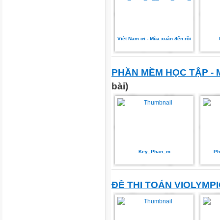
Việt Nam ơi - Mùa xuân đến rồi
PHẦN MỀM HỌC TẬP -
bài)
Key_Phan_m
Ph
ĐỀ THI TOÁN VIOLYMPI