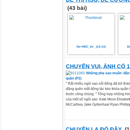
(43 bài)
De+HDC_thi _(13-14)
D
CHUYỆN VUI, ẢNH CÓ 1
Những pha sao muốn 'độn 
quần (P2)
" Rất nhiều ngôi sao nổi tiếng đã trở thàn
đãng quên mất động tác kéo khóa quần t
trước công chúng. " Tổng hợp những hìn
của một số ngôi sao: Kate Moss Elisabet
McCartney Jake Gyllenhaal Ryan Phillipp
CHUYỆN LẠ ĐÓ ĐÂY
(1