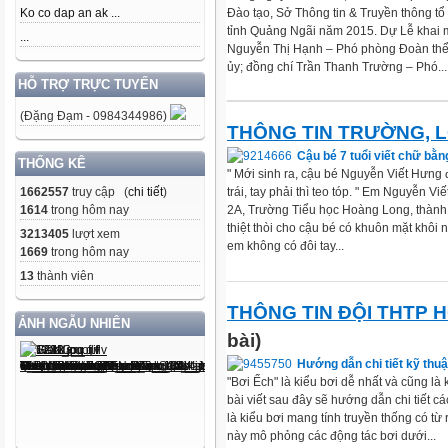
Ko co dap an ak ...
Đào tạo, Sở Thông tin & Truyền thông tổ c
tỉnh Quảng Ngãi năm 2015. Dự Lễ khai 
...
Nguyễn Thị Hạnh – Phó phòng Đoàn thể
ủy; đồng chí Trần Thanh Trường – Phó...
HỖ TRỢ TRỰC TUYẾN
(Đặng Đạm - 0984344986)
THÔNG TIN TRƯỜNG, 
Cậu bé 7 tuổi viết chữ bằn
THỐNG KÊ
" Mới sinh ra, cậu bé Nguyễn Viết Hưng 
trái, tay phải thì teo tóp. " Em Nguyễn Vi
1662557
truy cập (
chi tiết
)
2A, Trường Tiểu học Hoàng Long, thành
1614
trong hôm nay
thiệt thòi cho cậu bé có khuôn mặt khôi 
3213405
lượt xem
em không có đôi tay...
1669
trong hôm nay
13
thành viên
THÔNG TIN ĐỘI THTP H
ẢNH NGẪU NHIÊN
bài)
Hướng dẫn chi tiết kỹ thuậ
"Bơi Ếch" là kiểu bơi dễ nhất và cũng là 
bài viết sau đây sẽ hướng dẫn chi tiết cá
là kiểu bơi mang tính truyền thống có từ r
này mô phỏng các động tác bơi dưới...