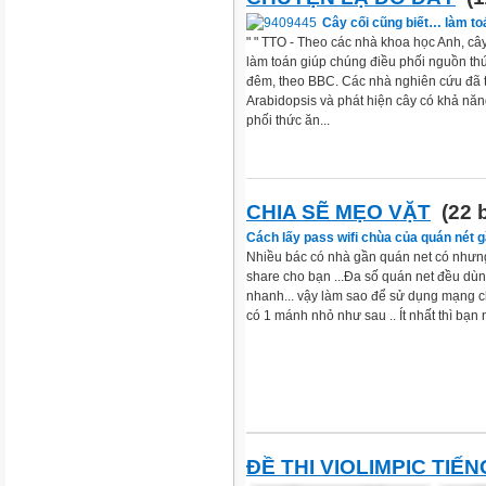
Cây cối cũng biết… làm to
" " TTO - Theo các nhà khoa học Anh, câ
làm toán giúp chúng điều phối nguồn th
đêm, theo BBC. Các nhà nghiên cứu đã t
Arabidopsis và phát hiện cây có khả năn
phối thức ăn...
CHIA SẼ MẸO VẶT
(22 b
Cách lấy pass wifi chùa của quán nét 
Nhiều bác có nhà gần quán net có nhưn
share cho bạn ...Đa số quán net đều dù
nhanh... vậy làm sao để sử dụng mạng 
có 1 mánh nhỏ như sau .. Ít nhất thì bạn 
ĐỀ THI VIOLIMPIC TIẾ