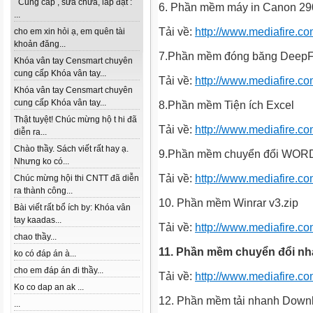
Cung cấp , sửa chữa, lắp đặt :
6. Phần mềm máy in Canon 29
...
Tải về:
http://www.mediafire.
cho em xin hỏi ạ, em quên tài
khoản đăng...
7.Phần mềm đóng băng DeepF
Khóa vân tay Censmart chuyên
cung cấp Khóa vân tay...
Tải về:
http://www.mediafire.c
Khóa vân tay Censmart chuyên
cung cấp Khóa vân tay...
8.Phần mềm Tiện ích Excel
Thật tuyệt! Chúc mừng hộ t hi đã
Tải về:
http://www.mediafire.
diễn ra...
Chào thầy. Sách viết rất hay ạ.
9.Phần mềm chuyển đổi WORD 
Nhưng ko có...
Tải về:
http://www.mediafire.c
Chúc mừng hội thi CNTT đã diễn
ra thành công...
10. Phần mềm Winrar v3.zip
Bài viết rất bổ ích by: Khóa vân
tay kaadas...
Tải về:
http://www.mediafire.
chao thầy...
11. Phần mềm chuyển đổi nh
ko có đáp án à...
cho em đáp án đi thầy...
Tải về:
http://www.mediafire.
Ko co dap an ak ...
12. Phần mềm tải nhanh Down
...