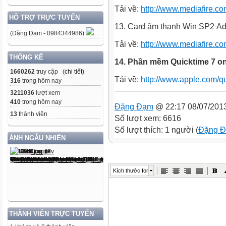
Tải về:
http://www.mediafire.c
HỖ TRỢ TRỰC TUYẾN
13. Card âm thanh Win SP2 A
(Đặng Đạm - 0984344986)
Tải về:
http://www.mediafire.
THỐNG KÊ
14. Phần mềm Quicktime 7 
1660262
truy cập (
chi tiết
)
Tải về:
http://www.apple.com/q
316
trong hôm nay
3211036
lượt xem
410
trong hôm nay
Đặng Đạm
@ 22:17 08/07/201
13
thành viên
Số lượt xem: 6616
Số lượt thích: 1 người (
Đặng 
ẢNH NGẪU NHIÊN
Kích thước font
THÀNH VIÊN TRỰC TUYẾN