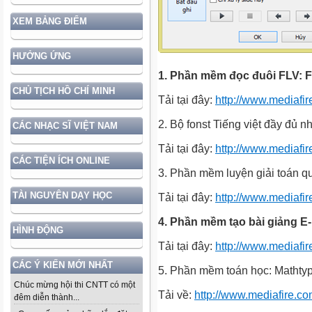
XEM BẢNG ĐIỂM
HƯỞNG ỨNG
1. Phần mềm đọc đuôi FLV: 
CHỦ TỊCH HỒ CHÍ MINH
Tải tại đây:
http://www.mediafi
2. Bộ fonst Tiếng việt đầy đủ n
CÁC NHẠC SĨ VIỆT NAM
Tải tại đây:
http://www.mediaf
CÁC TIỆN ÍCH ONLINE
3. Phần mềm luyện giải toán 
TÀI NGUYÊN DẠY HỌC
Tải tại đây:
http://www.mediafi
4. Phần mềm tạo bài giảng E-
HÌNH ĐỘNG
Tải tại đây:
http://www.mediaf
CÁC Ý KIẾN MỚI NHẤT
5. Phần mềm toán học: Mathtyp
Chúc mừng hội thi CNTT có một
Tải về:
http://www.mediafire.
đêm diễn thành...