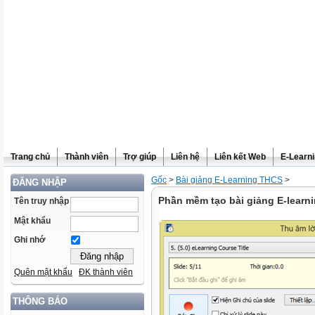
Trang chủ
Thành viên
Trợ giúp
Liên hệ
Liên kết Web
E-Learn
Gốc
>
Bài giảng E-Learning THCS
>
ĐĂNG NHẬP
Phần mềm tạo bài giảng E-learn
Tên truy nhập
Mật khẩu
Ghi nhớ
Quên mật khẩu
ĐK thành viên
THÔNG BÁO