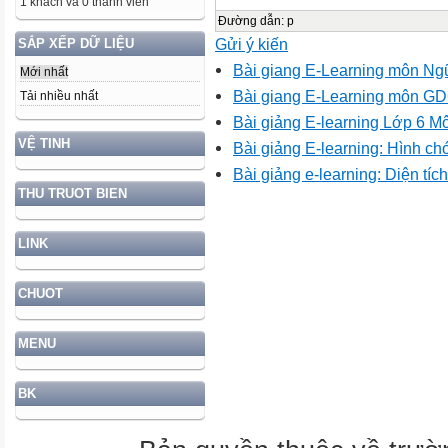
1 khách và 0 thành viên
Đường dẫn
:
p
Gửi ý kiến
SẮP XẾP DỮ LIỆU
Bài giang E-Learning môn Ng
Mới nhất
Bài giang E-Learning môn G
Tải nhiều nhất
Bài giảng E-learning Lớp 6 M
VỆ TINH
Bài giảng E-learning: Hình ch
Bài giảng e-learning: Diện tích
THU TRUOT BIEN
LINK
CHUOT
MENU
BK